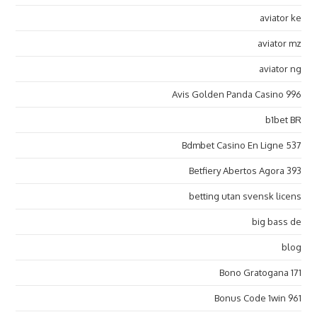
aviator ke
aviator mz
aviator ng
Avis Golden Panda Casino 996
b1bet BR
Bdmbet Casino En Ligne 537
Betfiery Abertos Agora 393
betting utan svensk licens
big bass de
blog
Bono Gratogana 171
Bonus Code 1win 961