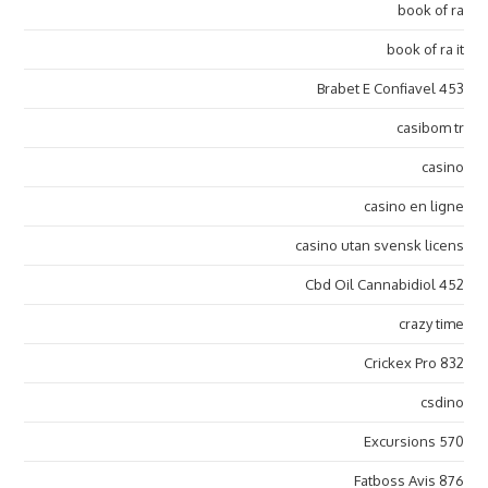
book of ra
book of ra it
Brabet E Confiavel 453
casibom tr
casino
casino en ligne
casino utan svensk licens
Cbd Oil Cannabidiol 452
crazy time
Crickex Pro 832
csdino
Excursions 570
Fatboss Avis 876