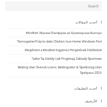
ress
cape
to
أحدث المقالات
lose
the
Mostbet: Игровая Платформа же Букмекерская Контора
arch
nel.
Nonogamer9 Up-to-date Chicken Gun Home Windows Port”
Megérteni a Mostbet Ingyenes Pörgetések Feltételeit
Jakie Są Giełdy I Jak Przyjmują Zakłady Sportowe?
Betting Utan Svensk Licens: Bettingsidor & Spelbolag Utan
Spelpaus 2025
أحدث التعليقات
الأرشيف