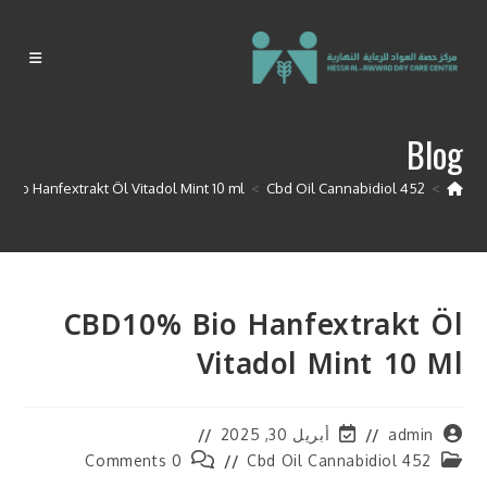
Ski
t
conten
Blog
Bio Hanfextrakt Öl Vitadol Mint 10 ml
>
Cbd Oil Cannabidiol 452
>
CBD10% Bio Hanfextrakt Öl
Vitadol Mint 10 Ml
Post
Post
admin
أبريل 30, 2025
last
author:
Post
Post
0 Comments
Cbd Oil Cannabidiol 452
modified:
comments:
category: