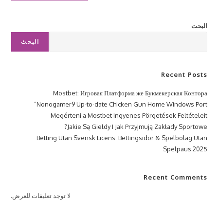
البحث
البحث
Recent Posts
Mostbet: Игровая Платформа же Букмекерская Контора
Nonogamer9 Up-to-date Chicken Gun Home Windows Port”
Megérteni a Mostbet Ingyenes Pörgetések Feltételeit
Jakie Są Giełdy I Jak Przyjmują Zakłady Sportowe?
Betting Utan Svensk Licens: Bettingsidor & Spelbolag Utan
Spelpaus 2025
Recent Comments
لا توجد تعليقات للعرض.